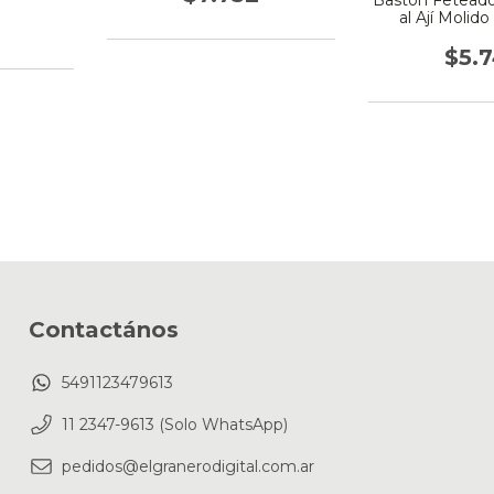
Bastón Feteado
al Ají Molido
Cagn
$5.
Contactános
5491123479613
11 2347-9613 (Solo WhatsApp)
pedidos@elgranerodigital.com.ar