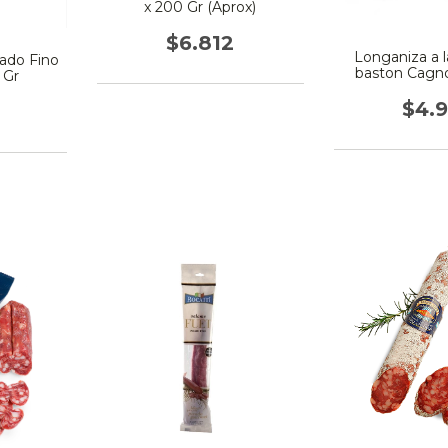
x 200 Gr (Aprox)
$6.812
Longaniza a 
ado Fino
baston Cagno
 Gr
$4.