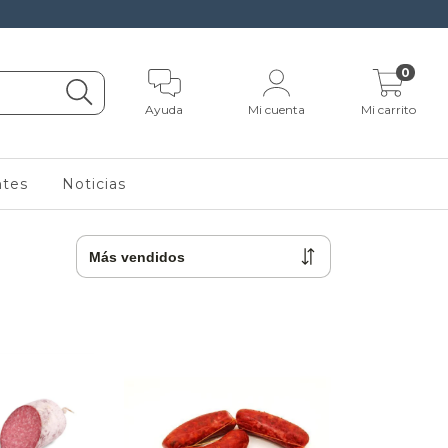
0
Ayuda
Mi cuenta
Mi carrito
ntes
Noticias