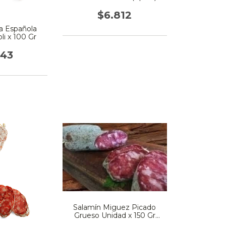
$6.812
la Española
li x 100 Gr
943
Salamín Miguez Picado
Grueso Unidad x 150 Gr
(Aprox)