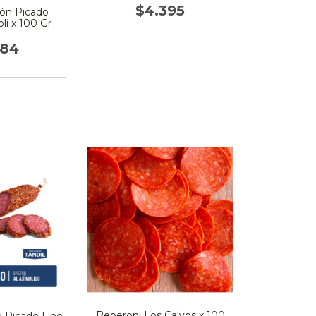
$4.395
ón Picado
li x 100 Gr
684
Peperoni Los Calvos x 100