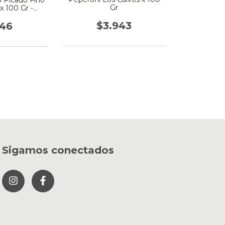
 Picado Fino
Gr
 x 100 Gr -
oli
$3.943
746
Sigamos conectados