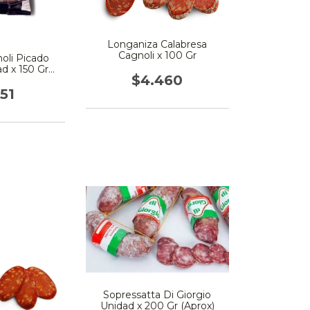
Longaniza Calabresa
Cagnoli x 100 Gr
oli Picado
d x 150 Gr
$4.460
ox)
151
Sopressatta Di Giorgio
Unidad x 200 Gr (Aprox)