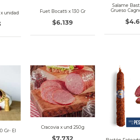
Salame Bast
Grueso Cagno
Fuet Bocatti x 130 Gr
 x unidad
$4.
$6.139
3
Cracovia x und 250g
0 Gr- El
$7.732