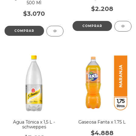
500 Ml
$2.208
$3.070
Agua Tónica x 1,5 L -
Gaseosa Fanta x 1.75 L
schweppes
$4.888