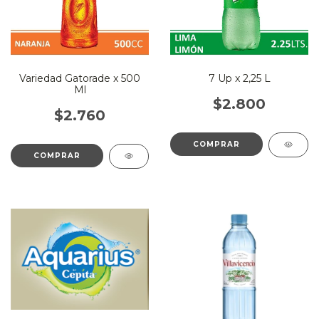
Variedad Gatorade x 500
7 Up x 2,25 L
Ml
$2.800
$2.760
COMPRAR