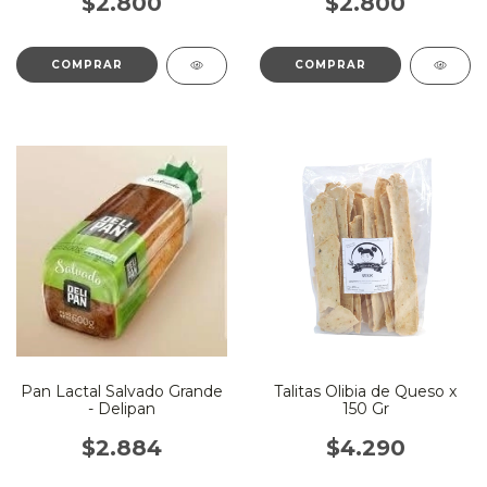
$2.800
$2.800
Pan Lactal Salvado Grande
Talitas Olibia de Queso x
- Delipan
150 Gr
$2.884
$4.290