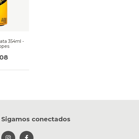
ata 354ml -
ppes
208
Sigamos conectados