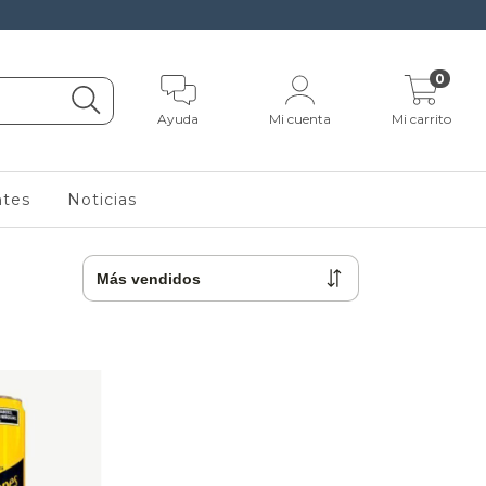
0
Ayuda
Mi cuenta
Mi carrito
ntes
Noticias