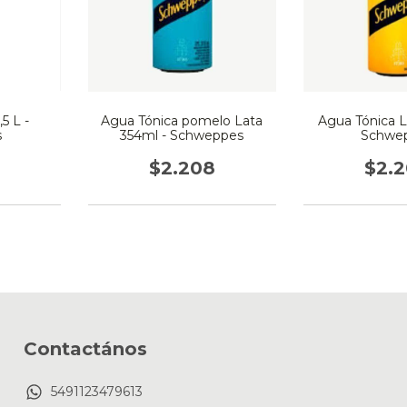
5 L -
Agua Tónica pomelo Lata
Agua Tónica L
s
354ml - Schweppes
Schwe
$2.208
$2.
Contactános
5491123479613