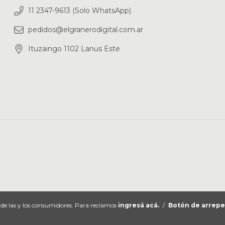
11 2347-9613 (Solo WhatsApp)
pedidos@elgranerodigital.com.ar
Ituzaingo 1102 Lanus Este
de las y los consumidores. Para reclamos
ingresá acá.
/
Botón de arrep