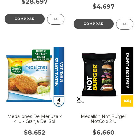
$28.697
$4.697
Medallones De Merluza x
Medallón Not Burger
4 U - Granja Del Sol
NotCo x 2 U
$8.652
$6.660