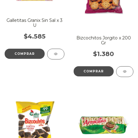
Galletitas Granix Sin Sal x 3
U
$4.585
Bizcochitos Jorgito x 200
Gr
$1.380